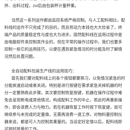
拌、出料过程，zui后由包装秤计量秤重。
当然这一系列运作都由监控系统严格控制。与人工配料相比，配
料线的运作不只完成了的目的，而且劳动力本钱也大大俭省了，终
端产品的质量稳定性与度也大为进步。固然配料线在运用过程中是
由电脑软件来控制其作业的，但在平常的操作过程中，我们也要多
控制一些它的运用技巧，以便在遇到紧急情况的时分能及时了解情
况然后处置问题。
全自动配料包装生产线的运用技巧：
首先我们要对配料线上的各个按钮都要熟习，以免情况紧急的时
分能疾速启动或者关闭。特别是进行按键在需求紧急关掉机器的时
分一定要熟练此步骤。其次要控制恢复按键，机器在操作过程中难
免会呈现断电或其他情况，构成配料工作的中止，若此时再重新操
作，即会浪费人力与物力。若在机器恢复工作时按下恢复键，就可
继续参与未完成的定量值，无需再浪费一道工序。对物料量控制仪
器来说，都是可人为控制其重量的。当设定好定值以后，配料线即
可按时按量的工作。