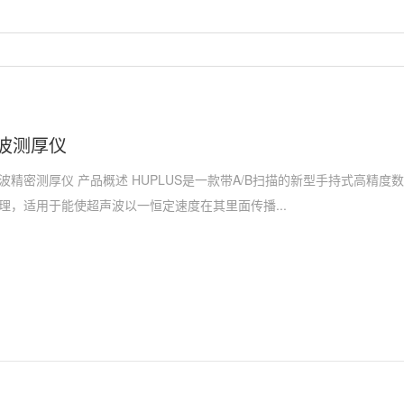
波测厚仪
超声波精密测厚仪 产品概述 HUPLUS是一款带A/B扫描的新型手持式高精
理，适用于能使超声波以一恒定速度在其里面传播...