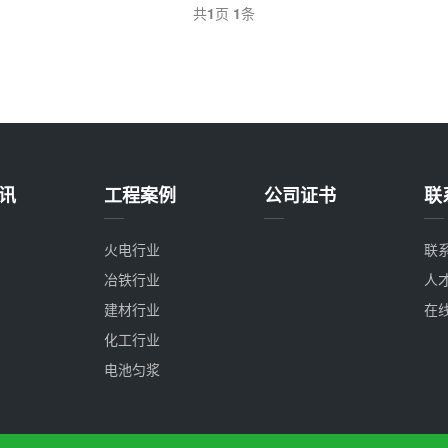
共
1
页
1
条
讯
工程案例
公司证书
联
火电行业
联
冶铁行业
人
建材行业
在
化工行业
电池匀浆