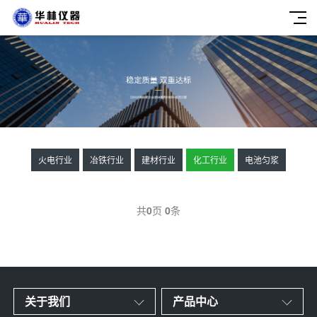
火电行业
冶铁行业
建材行业
化工行业
电池匀浆
共
0
页
0
条
关于我们
产品中心